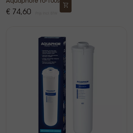
Aquaphore ro-100s
€ 74,60
Prijs Incl. BTW