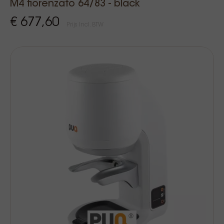
M4 fiorenzato 64/83 - black
€ 677,60
Prijs Incl. BTW