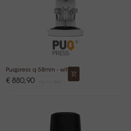
Puqpress q 58mm - wit
€ 880,90
Prijs Incl. BTW