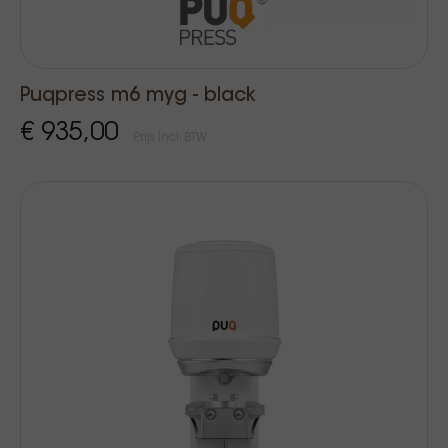
Puqpress m6 myg - black
€ 935,00
Prijs Incl. BTW