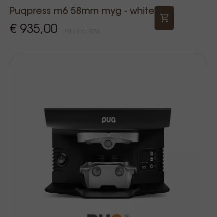
Puqpress m6 58mm myg - white
€ 935,00
Prijs Incl. BTW