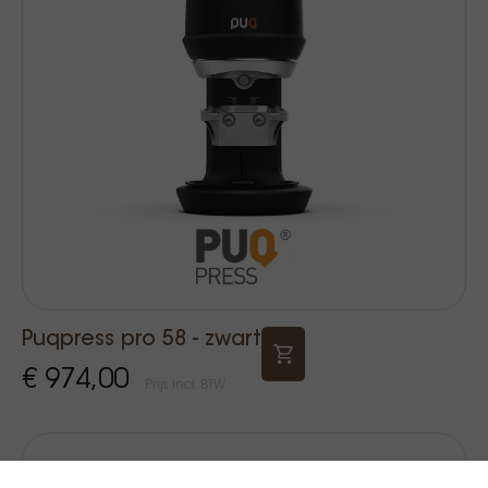
Puqpress pro 58 - zwart
€ 974,00
Prijs Incl. BTW