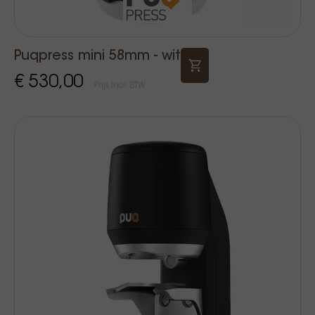
Puqpress mini 58mm - wit
€ 530,00
Prijs Incl. BTW