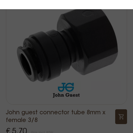
John guest connector tube 8mm x
female 3/8
€ 5,70