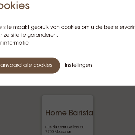
ookies
 site maakt gebruik van cookies om u de beste ervari
nze site te garanderen.
 informatie
anvaard alle cookies
Instellingen
Home Barista
Rue du Mont Gallois 60
7700 Mouscron