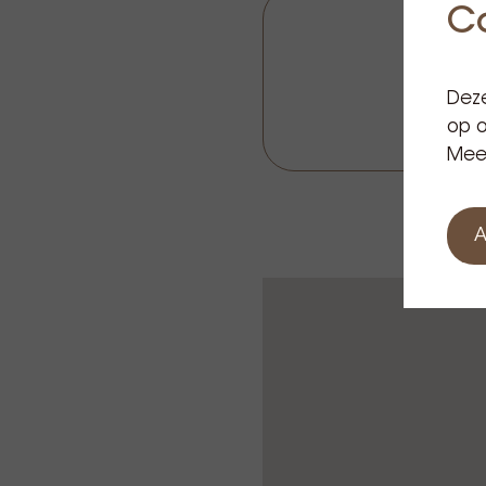
C
Deze
op o
Meer
A