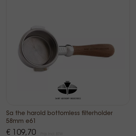
Sa the harold bottomless filterholder
58mm e61
€ 109,70
Prijs Incl. BTW