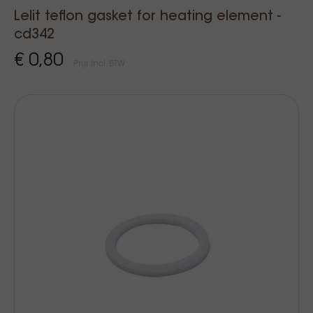
Lelit teflon gasket for heating element -
cd342
€ 0,80
Prijs Incl. BTW