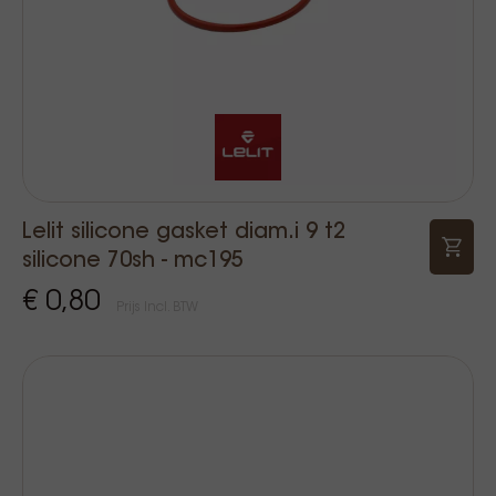
Lelit silicone gasket diam.i 9 t2
silicone 70sh - mc195
€ 0,80
Prijs Incl. BTW