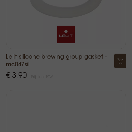
Lelit silicone brewing group gasket -
mc047sil
€ 3,90
Prijs Incl. BTW