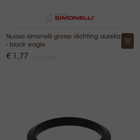
Nuova simonelli groep dichting aurelia
- black eagle
€ 1,77
Prijs Incl. BTW