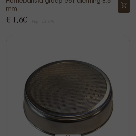
Homebarista groep e61 dichting 8,5
mm
€ 1,60
Prijs Incl. BTW