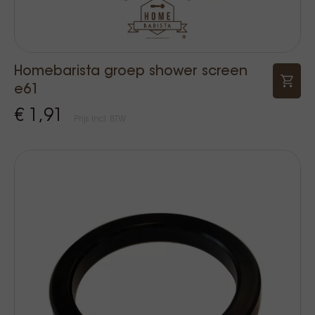
Homebarista groep shower screen
e61
€ 1,91
Prijs Incl. BTW