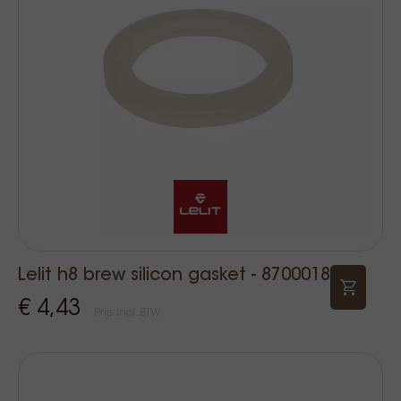
Lelit h8 brew silicon gasket - 8700018
€ 4,43
Prijs Incl. BTW