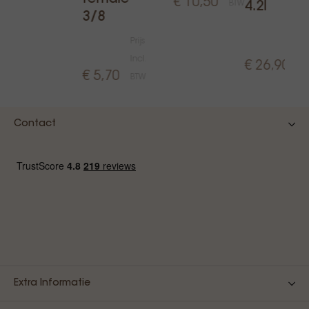
€ 10,50
monteer ze opnieuw.
BTW
4.2l
3/8
Pri
Prijs
In
Incl.
€ 26,90
B
€ 5,70
BTW
Contact
Extra Informatie