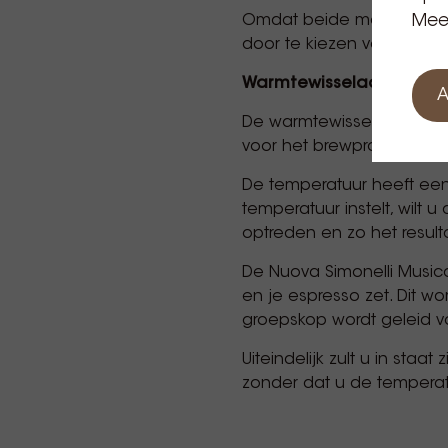
Omdat beide machines zijn
Meer
door te kiezen voor de 
Warmtewisselaar
A
De warmtewisselaars in d
voor het brewproces.
De temperatuur heeft ee
temperatuur instelt, wilt
optreden en zo het resul
De Nuova Simonelli Musica 
en je espresso zet. Dit wo
groepskop wordt geleid v
Uiteindelijk zult u in sta
zonder dat u de temperatu