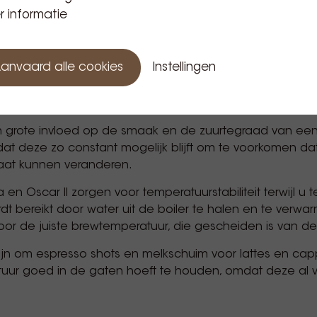
 voorzien van een pre-infusie-instelling, hoeft u deze v
 informatie
ene machine boven de andere.
anvaard alle cookies
Instellingen
eze espressomachines zorgen voor een temperatuurconst
n grote invloed op de smaak en de zuurtegraad van ee
 u dat deze zo constant mogelijk blijft om te voorkomen 
taat kunnen veranderen.
en Oscar II zorgen voor temperatuurstabiliteit terwijl u t
rdt bereikt door water uit de boiler te halen en te verwa
oor de juiste brewtemperatuur, die gescheiden is van d
at zijn om espresso shots en melkschuim voor lattes en ca
ur goed in de gaten hoeft te houden, omdat deze al vrij