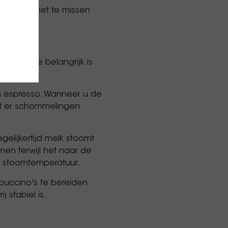
oordelen niet te missen
ante die belangrijk is
n espresso. Wanneer u de
dat er schommelingen
egelijkertijd melk stoomt
rmen terwijl het naar de
e stoomtemperatuur.
ppuccino's te bereiden
 stabiel is.