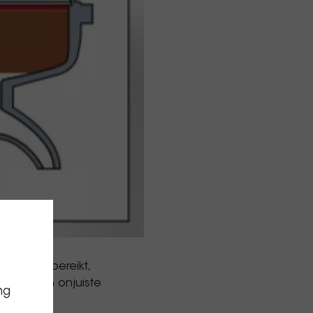
deeltjes bereikt,
ct van een onjuiste
ng