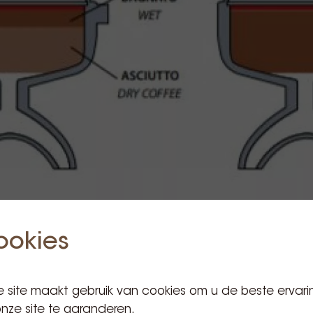
ookies
omen dat het water door middel van kanalisatie alle koffie
koffiedeeltjes terechtkomt. Het is ook handig om het effe
 site maakt gebruik van cookies om u de beste ervari
tie zou kunnen verstoren, te verminderen.
nze site te garanderen.