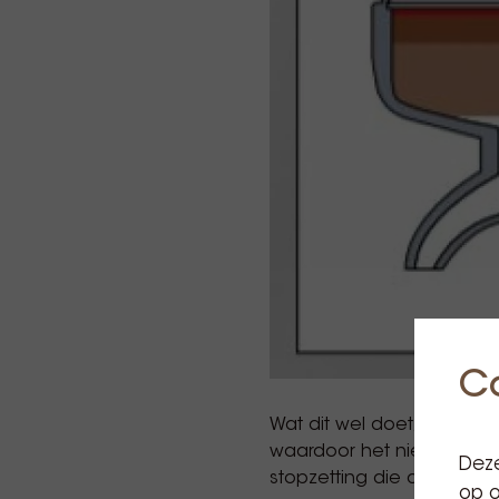
C
Wat dit wel doet, is voork
waardoor het niet in alle 
Deze
stopzetting die de extrac
op o