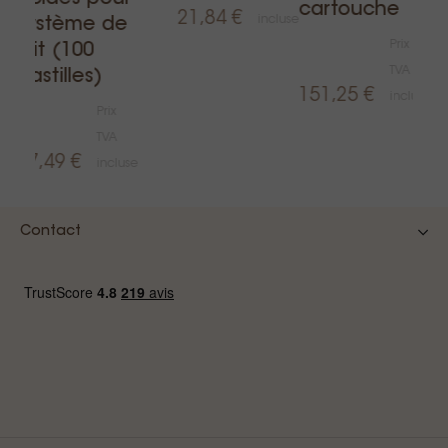
use
cartouche
21,84 €
incluse
système de
Prix
lait (100
TVA
pastilles)
151,25 €
incluse
Prix
TVA
27,49 €
incluse
Contact