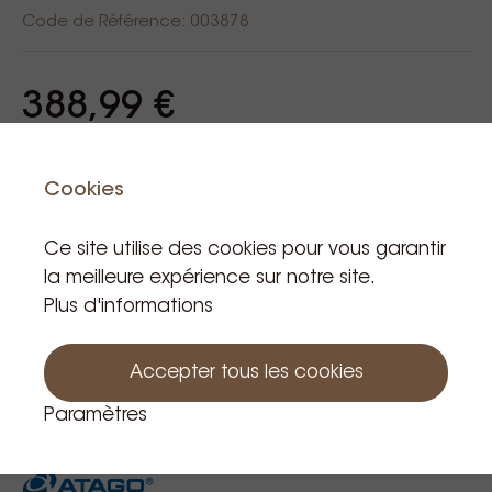
Code de Référence: 003878
388,99 €
TVA incluse
Produit hors stock
Cookies
Ce site utilise des cookies pour vous garantir
la meilleure expérience sur notre site.
Plus d'informations
Notifiez moi
Accepter tous les cookies
Paramètres