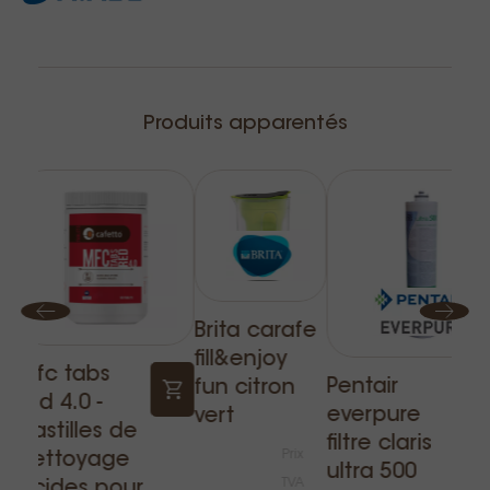
Produits apparentés
Brita carafe
fill&enjoy
Mfc tabs
Pentair
fun citron
red 4.0 -
everpure
vert
pastilles de
filtre claris
Prix
nettoyage
ultra 500
TVA
acides pour