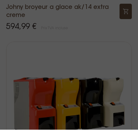
Johny broyeur a glace ak/14 extra
creme
594,99 €
Prix TVA incluse