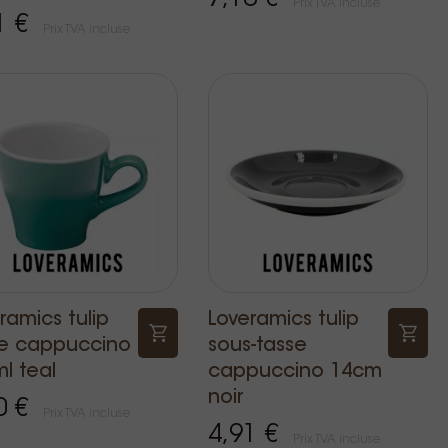
Prix TVA incluse
1 €
Prix TVA incluse
ramics tulip
Loveramics tulip
se cappuccino
sous-tasse
l teal
cappuccino 14cm
noir
0 €
Prix TVA incluse
4,91 €
Prix TVA incluse