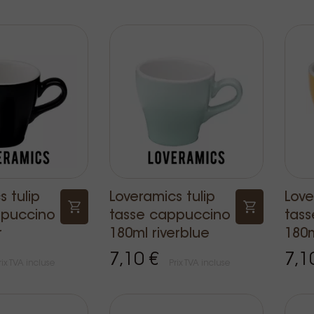
 tulip
Loveramics tulip
Love
ppuccino
tasse cappuccino
tas
r
180ml riverblue
180m
7,10 €
7,1
rix TVA incluse
Prix TVA incluse