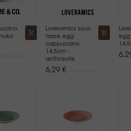
uccino
Loveramics sous-
Love
nuka
tasse egg
egg
cappuccino
14,5
14,5cm -
6,2
rix TVA incluse
anthracite
6,29 €
Prix TVA incluse