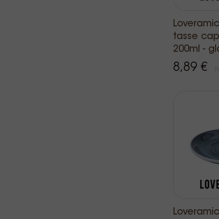
Loverami
tasse ca
200ml - gl
8,89 €
P
Loveramic