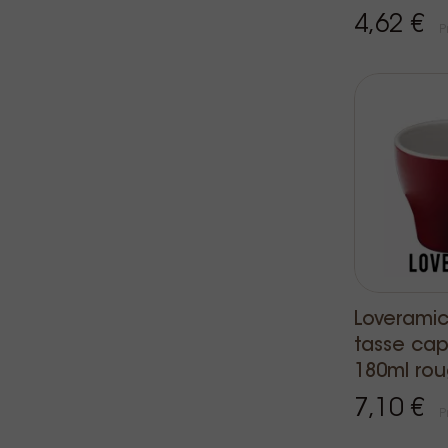
4,62 €
P
Loveramics
tasse ca
180ml ro
7,10 €
P