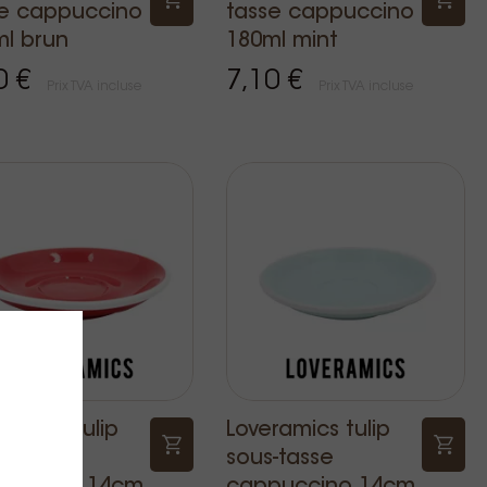
se cappuccino
tasse cappuccino
l brun
180ml mint
0 €
7,10 €
Prix TVA incluse
Prix TVA incluse
ramics tulip
Loveramics tulip
-tasse
sous-tasse