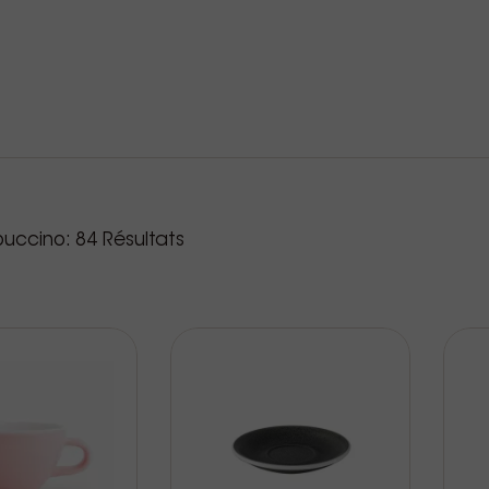
roduits
puccino:
84
Résultats