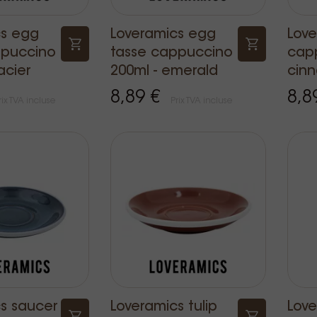
cs egg
Loveramics egg
Love
ppuccino
tasse cappuccino
capp
acier
200ml - emerald
cin
8,89 €
8,8
rix TVA incluse
Prix TVA incluse
s saucer
Loveramics tulip
Love