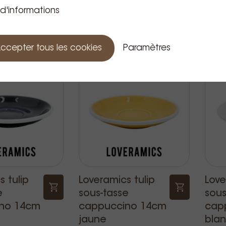
no 14cm
cappuccino 14cm
cap
 d'informations
teal
rou
4,49 €
4,9
rix TVA incluse
Prix TVA incluse
ccepter tous les cookies
Paramètres
 tulip
Loveramics tulip
Love
e
sous-tasse
sous
no 14cm
cappuccino 14cm
cap
jaune
bla