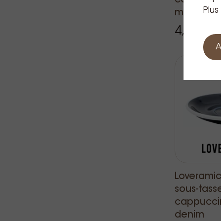
cappucci
Plus
mint
4,91 €
P
A
Loveramics
sous-tass
cappucci
denim