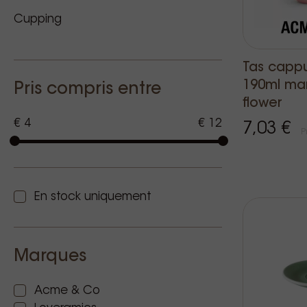
Cupping
Tas capp
190ml ma
Pris compris entre
flower
€ 4
€ 12
7,03 €
P
En stock uniquement
Marques
Acme & Co