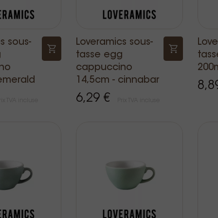
s sous-
Loveramics sous-
Lov
g
tasse egg
tas
no
cappuccino
200m
emerald
14,5cm - cinnabar
8,8
6,29 €
rix TVA incluse
Prix TVA incluse