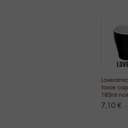
Loveramics
tasse ca
180ml noi
7,10 €
P