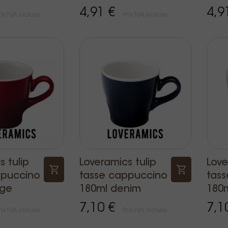
4,91 €
4,9
rix TVA incluse
Prix TVA incluse
 tulip
Loveramics tulip
Love
ppuccino
tasse cappuccino
tas
uge
180ml denim
180m
7,10 €
7,1
rix TVA incluse
Prix TVA incluse