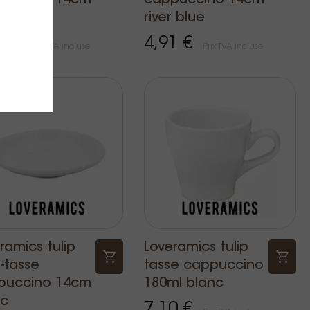
puccino 14cm
cappuccino 14cm
ge
river blue
1 €
4,91 €
Prix TVA incluse
Prix TVA incluse
ramics tulip
Loveramics tulip
-tasse
tasse cappuccino
puccino 14cm
180ml blanc
nc
7,10 €