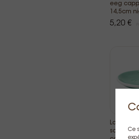
eeg capp
14,5cm ni
5,20 €
P
C
Loveramics
Ce s
sous-tass
expé