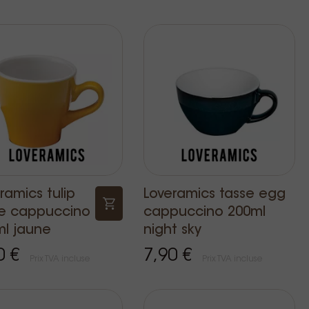
ramics tulip
Loveramics tasse egg
se cappuccino
cappuccino 200ml
l jaune
night sky
0 €
7,90 €
Prix TVA incluse
Prix TVA incluse