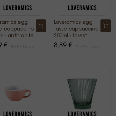
eramics egg
Loveramics egg
se cappuccino
tasse cappuccino
l - anthracite
200ml - forest
9 €
8,89 €
Prix TVA incluse
Prix TVA incluse