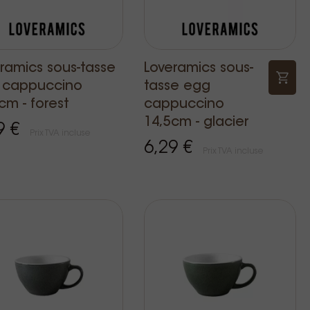
ramics sous-tasse
Loveramics sous-
 cappuccino
tasse egg
cm - forest
cappuccino
14,5cm - glacier
9 €
Prix TVA incluse
6,29 €
Prix TVA incluse