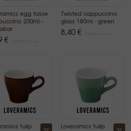
ramics egg tasse
Twisted cappuccino
uccino 200ml -
glass 180ml - green
nabar
8,40 €
Prix TVA incluse
9 €
Prix TVA incluse
ramics tulip
Loveramics tulip