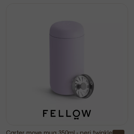
Carter move mug 350ml - peri twinkle