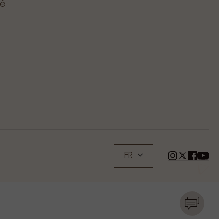
té
FR