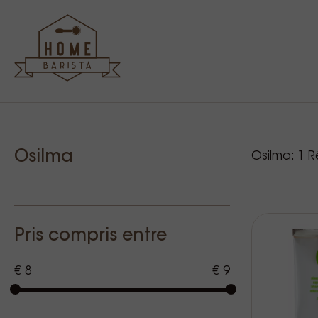
Sidebar
Nos p
Osilma
Osilma:
1
Ré
Pris compris entre
€ 8
€ 9