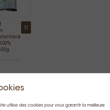
t
n
stantané
100%
500g
rix TVA incluse
ookies
ite utilise des cookies pour vous garantir la meilleure