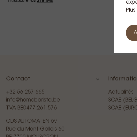
expé
Plus
A
Contact
Informati
+32 56 257 665
Actualités
info@homebarista.be
SCAE (BEL
TVA BE0477.261.576
SCAE (EUR
CDS AUTOMATEN bv
Rue du Mont Gallois 60