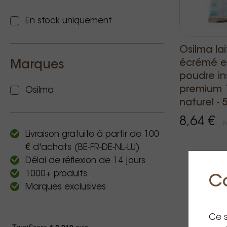
En stock uniquement
Osilma lai
écrémé e
Marques
poudre in
premium 
Osilma
naturel - 
8,64 €
P
Livraison gratuite à partir de 100
€ d'achats (BE-FR-DE-NL-LU)
Délai de réflexion de 14 jours
1000+ produits
C
Marques exclusives
Ce s