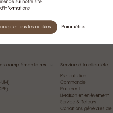
rience sur notre site.
 d'informations
ccepter tous les cookies
Paramètres
ons complémentaires
Service à la clientèle
Présentation
GIUM)
Commande
OPE)
Paiement
Livraison et enlèvement
Service & Retours
Conditions générales de