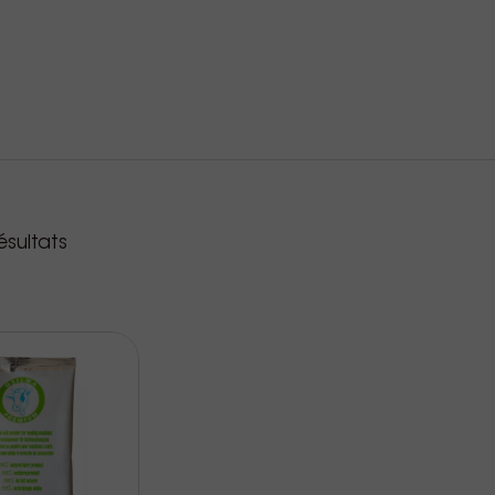
roduits
sultats