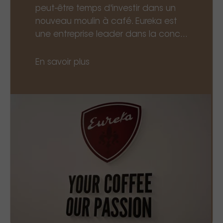
peut-être temps d'investir dans un
nouveau moulin à café. Eureka est
une entreprise leader dans la conc...
En savoir plus