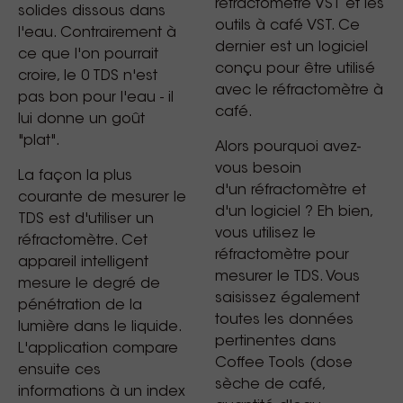
réfractomètre VST et les
solides dissous dans
outils à café VST. Ce
l'eau. Contrairement à
dernier est un logiciel
ce que l'on pourrait
conçu pour être utilisé
croire, le 0 TDS n'est
avec le réfractomètre à
pas bon pour l'eau - il
café.
lui donne un goût
"plat".
Alors pourquoi avez-
vous besoin
La façon la plus
d'un réfractomètre
et
courante de mesurer le
d'un logiciel ? Eh bien,
TDS est d'utiliser un
vous utilisez le
réfractomètre. Cet
réfractomètre pour
appareil intelligent
mesurer le TDS. Vous
mesure le degré de
saisissez également
pénétration de la
toutes les données
lumière dans le liquide.
pertinentes dans
L'application compare
Coffee Tools (dose
ensuite ces
sèche de café,
informations à un index