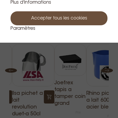
Plus d'informations
Accepter tous les cookies
Paramètres
Produits apparentés
Joefrex
tapis a
Ilsa pichet a
Rhino pichet
tamper coin
lait
a lait 600 ml
grand
revolution
acier bleu
Prix
duet-a 50cl
Prix