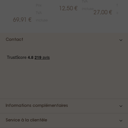
TVA
Prix
TVA
12,50 €
incluse
27,00 €
TVA
inclus
69,91 €
e
incluse
Contact
Informations complémentaires
Service à la clientèle