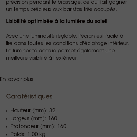
précision pendant le brassage, ce qui fait gagner
un temps précieux aux baristas très occupés.
Lisibilité optimisée à la lumière du soleil
Avec une luminosité réglable, l'écran est facile à
lire dans toutes les conditions d'éclairage intérieur.
La luminosité accrue permet également une
meilleure visibilité à l'extérieur.
En savoir plus
Caratéristiques
Info suplémentaire: Min. Weight: 0.1 g
Unitées de mesure: oz, g
Hauteur (mm): 32
Précision: 0.1 g
Largeur (mm): 160
Display: 8-digit LED
Profondeur (mm): 160
Batterie: Lithium ion, USB Rechargeable
Poids: 1,00 kg