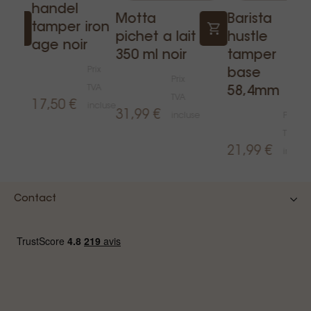
handel
Motta
Barista
tamper iron
r
pichet a lait
hustle
age noir
350 ml noir
tamper
Prix
base
Prix
TVA
58,4mm
TVA
17,50 €
incluse
31,99 €
incluse
Prix
e
TVA
21,99 €
inclus
Contact