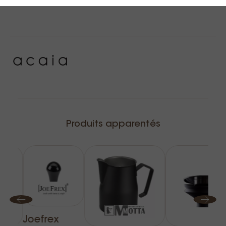
Produits apparentés
Joefrex