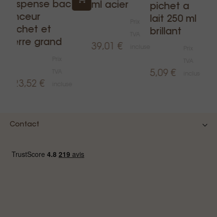
dispense bac
ml acier
pichet a
rinceur
lait 250 ml
Prix
pichet et
brillant
TVA
verre grand
39,01 €
incluse
Prix
use
Prix
TVA
TVA
5,09 €
incluse
123,52 €
incluse
Contact