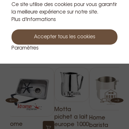
Ce site utilise des cookies pour vous garantir
la meilleure expérience sur notre site.
Plus d'informations
Accepter tous les cookies
Paramètres
Produits apparentés
Motta
pichet a lait
Home
Krome
europe 1000
barista
a