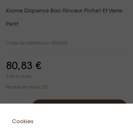
Krome Dispense Bac Rinceur Pichet Et Verre
Petit
Code de Référence: 004608
80,83 €
TVA incluse
Produit en stock: 22
Au panier
Cookies