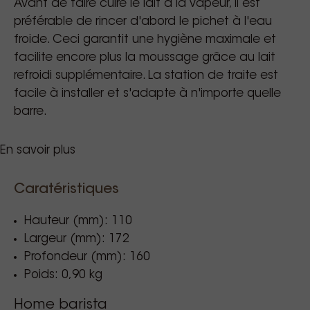
Avant de faire cuire le lait à la vapeur, il est
préférable de rincer d'abord le pichet à l'eau
froide. Ceci garantit une hygiène maximale et
facilite encore plus la moussage grâce au lait
refroidi supplémentaire. La station de traite est
facile à installer et s'adapte à n'importe quelle
barre.
En savoir plus
Pour l'installation, faites une ouverture de 155mm
par 135mm dans votre plan de travail.
Le caoutchouc fourni protège votre plan de
Caratéristiques
travail contre les dégâts des eaux. Il y a un bras
Hauteur (mm): 110
de décharge et un raccord d'alimentation.
Largeur (mm): 172
Profondeur (mm): 160
Poids: 0,90 kg
Home barista