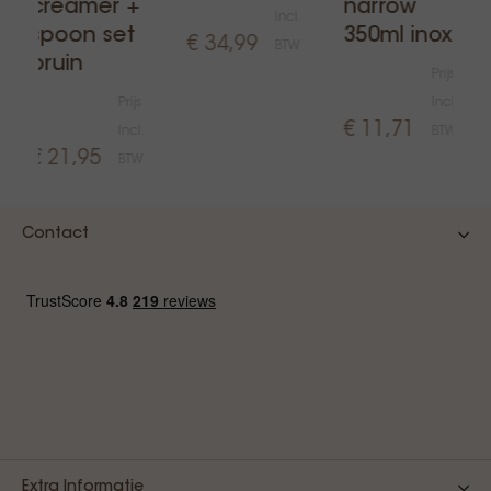
creamer +
narrow
Incl.
spoon set
350ml inox
€ 34,99
BTW
bruin
Prijs
Prijs
Incl.
€ 11,71
Incl.
BTW
€ 21,95
BTW
Contact
Extra Informatie