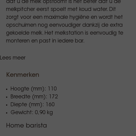
dat u de melk opstoomt is het beter dat u de
melkpitcher eerst spoelt met koud water. Dit
zorgt voor een maximale hygiëne en wordt het
opschuimen nog eenvoudiger dankzij de extra
gekoelde melk. Het melkstation is eenvoudig te
monteren en past in iedere bar.
Lees meer
Voor inbouw maak je een opening van 155mm op
135mm in uw werkblad.
De bijgeleverd rubber bescherm uw werkblad
Kenmerken
tegen waterschade. Er is een afvoerdarm voorzien
en een toevoer aansluiting.
Hoogte (mm): 110
Breedte (mm): 172
Diepte (mm): 160
Gewicht: 0,90 kg
Home barista