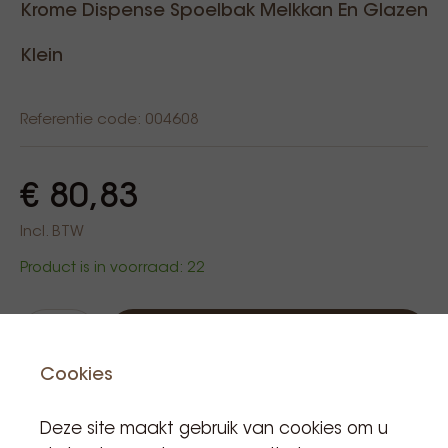
Krome Dispense Spoelbak Melkkan En Glazen
Klein
Referentie code: 004608
€ 80,83
Incl. BTW
Product is in voorraad: 22
Aan winkelwagen
Cookies
Deze site maakt gebruik van cookies om u