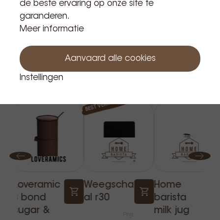
de beste ervaring op onze site te
garanderen.
Meer informatie
Aanvaard alle cookies
Instellingen
Gerelateerde producten
BEST VERKOCHT
Loveramic
Weegscha
Home
s bond
al r30
barista
sugar &
milk jug
Prijs