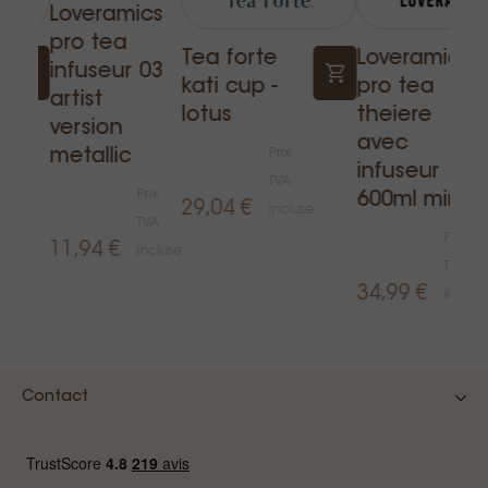
Loveramics
pro tea
Tea forte
Loveramics
infuseur 03
kati cup -
pro tea
artist
lotus
theiere
version
avec
metallic
Prix
infuseur
TVA
Prix
600ml mint
29,04 €
incluse
TVA
Prix
11,94 €
incluse
TVA
34,99 €
inclus
e
Contact