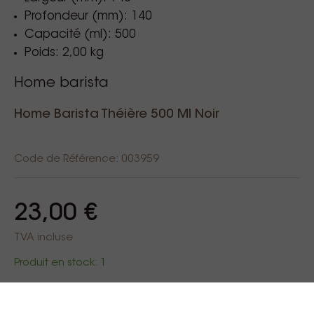
Profondeur (mm): 140
Capacité (ml): 500
Poids: 2,00 kg
Home barista
Home Barista Théière 500 Ml Noir
Code de Référence: 003959
23,00 €
TVA incluse
Produit en stock: 1
Au panier