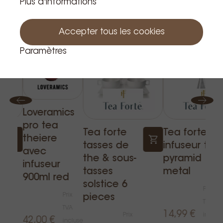
Plus d'informations
Produits apparentés
Accepter tous les cookies
Paramètres
Loveramics
pro tea
Tea forte
Tea forte
theiere
tasses de
infuseur tea
avec
the & sous-
pyramid
infuseur
tasses
metal
900ml red
solstice 6
Prix
Prix
pieces
TVA
TVA
14,99 €
Prix
inclus
42,00 €
incluse