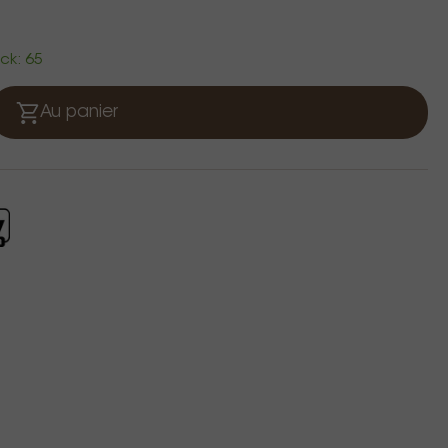
ock: 65
Au panier