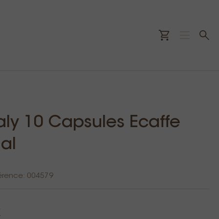
taly 10 Capsules Ecaffe
nal
érence: 004579
€