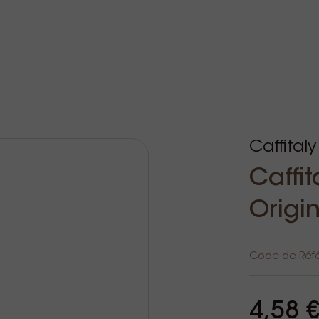
Caffitaly
Caffi
Origi
Code de Réf
4,58 