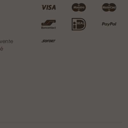
 vente
té