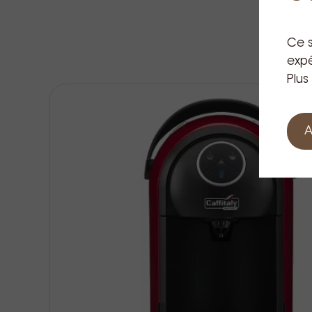
Ce s
expé
Plus
A