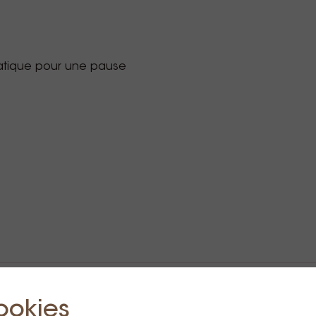
matique pour une pause
psule
ookies