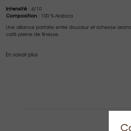
Intensité
: 4/10
Composition
: 100 % Arabica
Une alliance parfaite entre douceur et richesse aro
café pleine de finesse.
En savoir plus
Type d'utilisation: Caffitaly System Ecaffe Ca
C