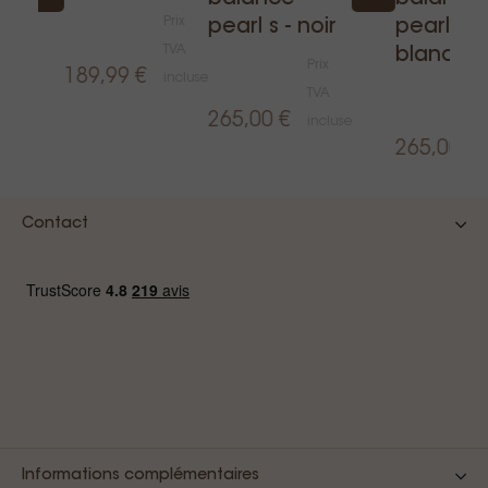
Prix
pearl s - noir
pearl s -
TVA
blanc
Prix
189,99 €
incluse
TVA
265,00 €
luse
incluse
265,00 €
Contact
Informations complémentaires