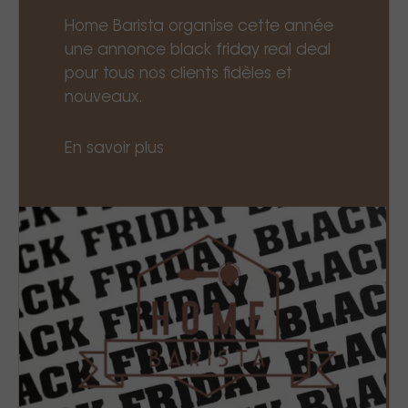
Home Barista organise cette année
une annonce black friday real deal
pour tous nos clients fidèles et
nouveaux.
En savoir plus