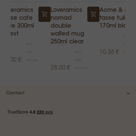
Loveramics
Loveramics
Acme & co
tasse cafe
nomad
tasse tulipe
latte 300ml
double
170ml blanc
forest
walled mug
Prix
250ml clear
Prix
TVA
e
10,36 €
TVA
Prix
inclus
11,00 €
incluse
TVA
28,00 €
incluse
Contact