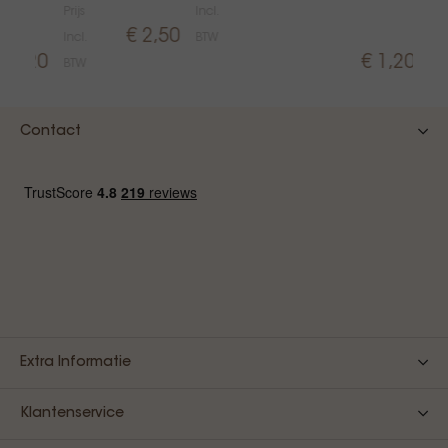
Prijs
Incl.
Prij
€ 2,50
Incl.
BTW
Inc
€ 1,20
€ 1,20
BTW
BT
Contact
Extra Informatie
Klantenservice