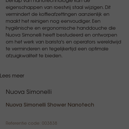
behulp van nanotechnologie kan de
eigenschappen van roestvrij staal wijzigen. Dit
vermindert de koffieafzettingen aanzienlijk en
maakt het reinigen nog eenvoudiger. Een
hygiënische en ergonomische handdouche die
Nuova Simonelli heeft bestudeerd en ontworpen
om het werk van barista's en operators wereldwijd
te verminderen en tegelijkertijd een optimale
afzuigkwaliteit te bieden.
Lees meer
Nanotech shower voor het gehele assortiment
Nuova Simonelli & Victoria Arduino
espressomachines.
Nuova Simonelli
Compatibel met:
Musica, Oscar, Appia, Aurelia, Adonis, White Eagles
Nuova Simonelli Shower Nanotech
& Black Eagles.
Referentie code: 003838