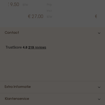
€ 9,50
Prijs
BTW
Incl.
€ 27,00
€ 13
BTW
Contact
Extra Informatie
Klantenservice