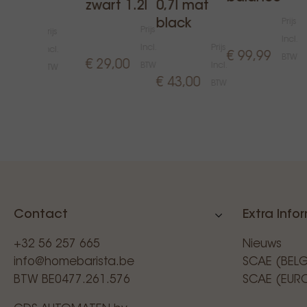
zwart 1.2l
0,7l mat
holder
black
Prijs
Prijs
Prijs
Incl.
Incl.
Prijs
Incl.
€ 99,99
BTW
€ 29,00
€ 6,00
BTW
Incl.
BTW
€ 43,00
BTW
Contact
Extra Info
+32 56 257 665
Nieuws
info@homebarista.be
SCAE (BEL
BTW BE0477.261.576
SCAE (EUR