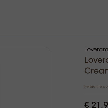
Loveram
Lover
Cream
Referentie c
€ 21,