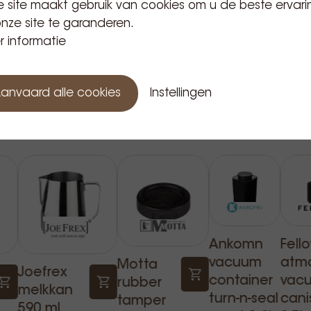
 site maakt gebruik van cookies om u de beste ervari
nze site te garanderen.
 informatie
anvaard alle cookies
Instellingen
Gerelateerde producten
Ankomn
Fell
vacuum
atm
Motta
Joefrex
container
vac
rubber
melkkan
turn-n-seal
cani
tamper
590 ml