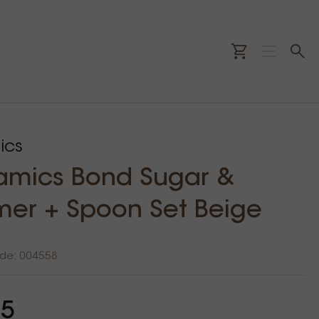
ics
amics Bond Sugar &
er + Spoon Set Beige
ode: 004558
95