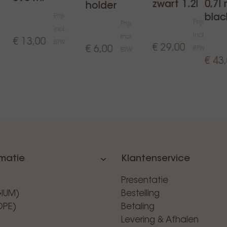
zwart 1.2l
0,7l
holder
Prijs
blac
Prijs
Prijs
Incl.
Incl.
Incl.
€ 13,00
BTW
€ 29,00
€ 6,00
BTW
BTW
€ 43
rmatie
Klantenservice
Presentatie
GIUM)
Bestelling
OPE)
Betaling
Levering & Afhalen