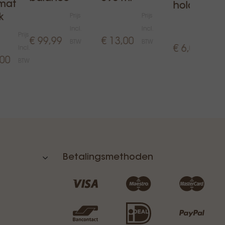
 mat
holder
k
Prijs
Prijs
Prijs
Incl.
Incl.
Prijs
Incl.
€ 99,99
€ 13,00
BTW
BTW
€ 6,00
Incl.
BTW
,00
BTW
Betalingsmethoden