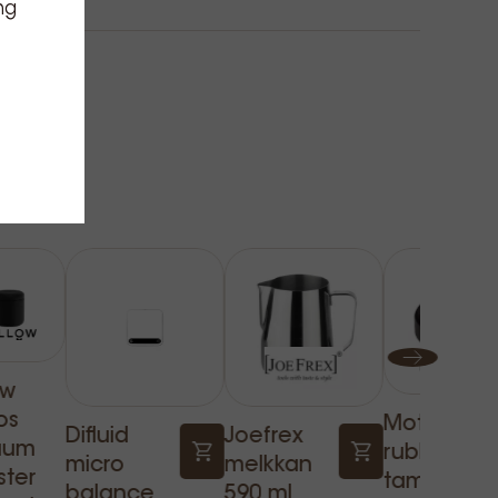
ng
ow
os
Motta
Difluid
Joefrex
uum
rubber
micro
melkkan
ster
tamper
balance
590 ml