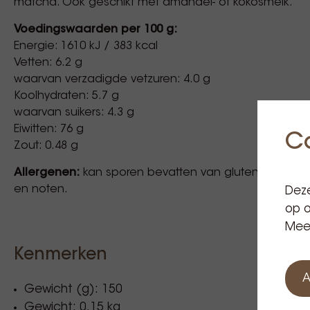
matcha. Ook geschikt met amandel- of kokosmelk.
Voedingswaarden per 100 g:
Energie: 1610 kJ / 383 kcal
Vetten: 6.2 g
waarvan verzadigde vetzuren: 4.0 g
Koolhydraten: 5.7 g
waarvan suikers: 4.3 g
Eiwitten: 76 g
C
Zout: 0.48 g
Allergenen:
kan sporen bevatten van gluten, soja, eiere
en noten.
Deze
op o
Meer
Kenmerken
A
Gewicht (g): 150
Gewicht: 0,15 kg