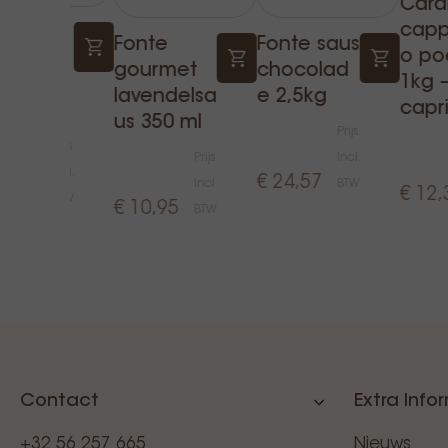
Cara
capp
onte
Fonte
Fonte saus
o po
reen
gourmet
chocolad
1kg 
ea chai
lavendelsa
e 2,5kg
capr
50gr
us 350 ml
Prijs
Prijs
Prijs
Incl.
Incl.
€ 24,57
Incl.
BTW
€ 12,
9,47
BTW
€ 10,95
BTW
Contact
Extra Info
+32 56 257 665
Nieuws