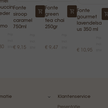
mel
uccin
Fonte
Fonte
Fonte
eder
siroop
green
gourmet
–
caramel
tea chai
lavendelsa
imo
750ml
250gr
us 350 ml
Prijs
Prijs
Prijs
Prijs
Incl.
Incl.
Incl.
Incl.
30
€ 9,15
€ 9,47
BTW
BTW
BTW
€ 10,95
BTW
rmatie
Klantenservice
Presentatie