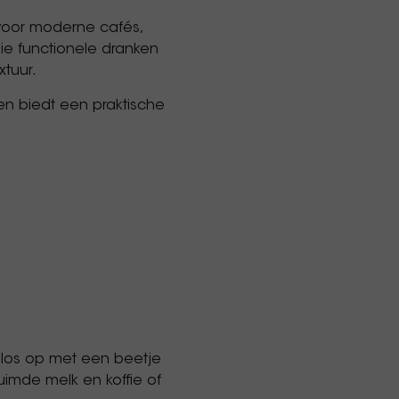
 voor moderne cafés,
e functionele dranken
xtuur.
en biedt een praktische
 los op met een beetje
imde melk en koffie of