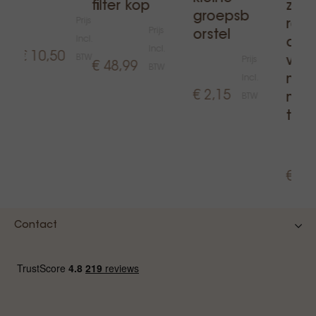
filter kop
zure
groepsb
Prijs
rein
Prijs
orstel
Incl.
able
Incl.
€ 10,50
BTW
voor
Prijs
€ 48,99
BTW
melk
Incl.
€ 2,15
men
BTW
tabl
€ 27
Contact