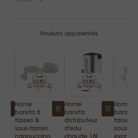
Produits apparentés
Home
Home
Home
barista 6
barista
barista 
tasses &
distributeur
tasses 
sous-tasses
d'eau
sous-ta
cappuccino
chaude 16l
express