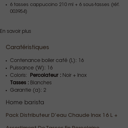
6 tasses cappuccino 210 ml + 6 sous-tasses (réf.
003954)
En savoir plus
Caratéristiques
Type d'utilisation: Hôtels, restaurants,
salons, événements ou espaces de
Contenance boiler café (L): 16
travail.
Puissance (W): 16
Coloris:
Percolateur :
Noir + Inox
Tasses :
Blanches
Garantie (a): 2
Home barista
Pack Distributeur D’eau Chaude Inox 16 L +