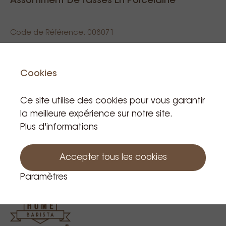
Assortiment De Tasses En Porcelaine
Code de Référence: 008071
45,00 €
Cookies
TVA incluse
Ce site utilise des cookies pour vous garantir
Produit en stock: 7
la meilleure expérience sur notre site.
Plus d'informations
Au panier
Accepter tous les cookies
Paramètres