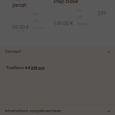
step base
jarrah
Prix
299,00 
Prix
TVA
TVA
149,00 €
incluse
59,00 €
incluse
se
Contact
Informations complémentaires