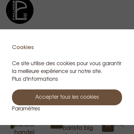
Cookies
Produits apparentés
Ce site utilise des cookies pour vous garantir
la meilleure expérience sur notre site.
Plus d'informations
Accepter tous les cookies
Pullma
Paramètres
barista
Pullman
Pullman
step t
barista
barista big
handel