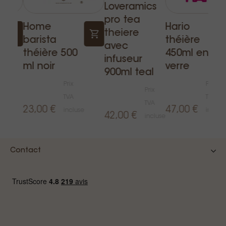
Loveramics
pro tea
Home
Hario
theiere
barista
théière
avec
théière 500
450ml en
infuseur
ml noir
verre
900ml teal
Prix
Prix
Prix
TVA
TVA
TVA
23,00 €
47,00 €
e
incluse
inclus
42,00 €
incluse
Contact