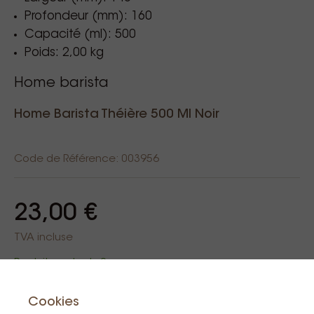
Profondeur (mm): 160
Capacité (ml): 500
Poids: 2,00 kg
Home barista
Home Barista Théière 500 Ml Noir
Code de Référence: 003956
23,00 €
TVA incluse
Produit en stock: 2
Cookies
Au panier