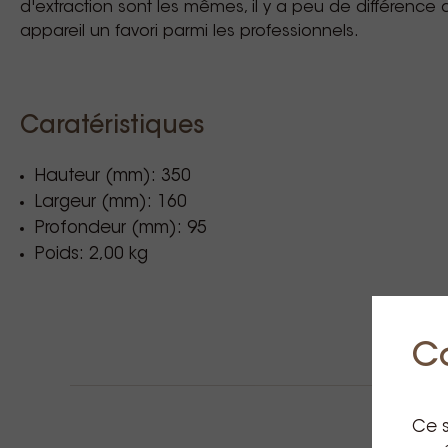
d'extraction sont les mêmes, il y a peu de différence 
appareil un favori parmi les professionnels.
Caratéristiques
Hauteur (mm): 350
Largeur (mm): 160
Profondeur (mm): 95
Poids: 2,00 kg
C
Ce s