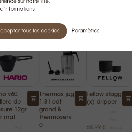
rience sur notre site.
 d'informations
Produits apparentés
ccepter tous les cookies
Paramètres
rio v60
Thermos jug
Fellow stagg
llere de
1,8 l cdt
(x) dripper
sure 12gr
grand &
Prix
ir mat
thermoserv
TVA
e
68,99 €
Prix
incluse