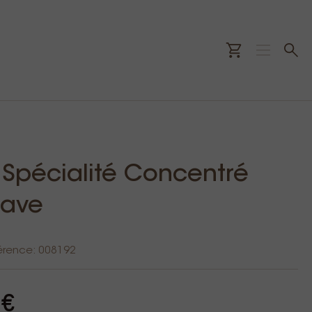
 Spécialité Concentré
rave
érence: 008192
 €