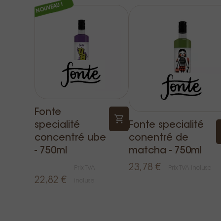
NOUVEAU !
Fonte
specialité
Fonte specialité
concentré ube
conentré de
- 750ml
matcha - 750ml
23,78 €
Prix TVA
Prix TVA incluse
22,82 €
incluse