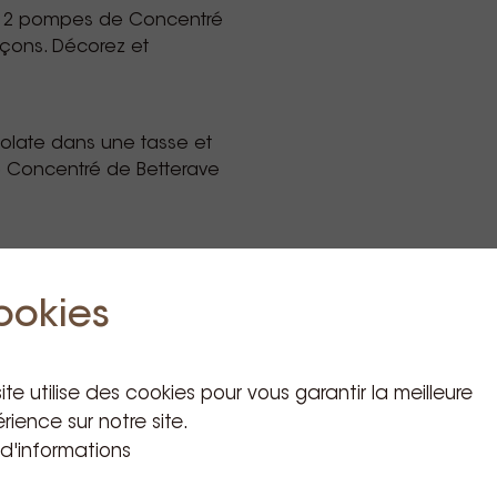
et 2 pompes de Concentré
açons. Décorez et
olate dans une tasse et
e Concentré de Betterave
ookies
ite utilise des cookies pour vous garantir la meilleure
rience sur notre site.
 d'informations