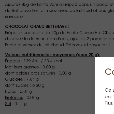
Ajoutez 40g de Fonte Vanilla Frappé dans un bocal 
de Betterave Fonte, mixez avec du lait froid et des gl
savourez !
CHOCOLAT CHAUD BETTERAVE :
Préparez une base de 20g de Fonte Classic Hot Choc
dissolvez-la dans un peu d'eau, ajoutez 2 pompes d
Fonte et versez du lait chaud. Décorez et savourez !
Valeurs nutritionnelles moyennes (pour 20 g):
Énergie
: 139,4 kJ / 33,4 kcal
Matières grasses
: 0,00 g
C
dont acides gras saturés : 0,00 g
Glucides
: 7,84 g
dont sucres : 6,30 g
Ce s
Fibres
: 0,01 g
expé
Protéines
: 0,01 g
Plus
Sel
: 0,12 g