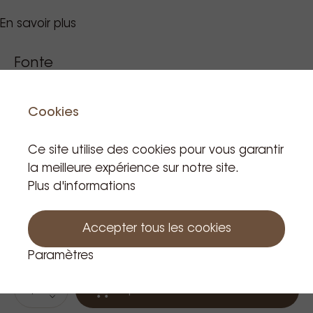
En savoir plus
Recettes
Lattes aromatisés:
2 doses de sirop + double
Fonte
espresso + 200ml de lait chaud
Lattes glacés:
2 doses de sirop + double
Fonte Sirop Vanille 750Ml
espresso + glaçons
Cookies
Frappés:
2 doses de sirop + 40g de poudre
Code de Référence: 005374
frappé + glaçons + 150ml de lait froid + mixer
Ce site utilise des cookies pour vous garantir
la meilleure expérience sur notre site.
Plus d'informations
9,15 €
TVA incluse
Accepter tous les cookies
Produit en stock: 15
Paramètres
Au panier