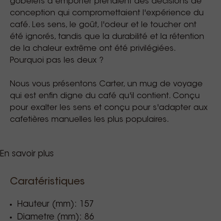
gobelets à emporter prenaient des décisions de
conception qui compromettaient l'expérience du
café. Les sens, le goût, l'odeur et le toucher ont
été ignorés, tandis que la durabilité et la rétention
de la chaleur extrême ont été privilégiées.
Pourquoi pas les deux ?
Nous vous présentons Carter, un mug de voyage
qui est enfin digne du café qu'il contient. Conçu
pour exalter les sens et conçu pour s'adapter aux
cafetières manuelles les plus populaires.
En savoir plus
Imaginez la sensation de votre tasse préférée du
samedi matin, conçue pour les missions du
samedi après-midi.
Caratéristiques
AROMATIQUE GRANDE BOUCHE
Hauteur (mm): 157
Vous ne sirotez pas un petit verre à la maison. La
Diametre (mm): 86
bouche inspirée d'un mug vous donne accès à