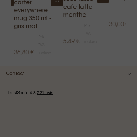
carter
cafe latte
Pr
everywhere
menthe
T
mug 350 ml -
30,00 €
i
gris mat
Prix
TVA
Prix
5,49 €
incluse
e
TVA
36,80 €
incluse
Contact