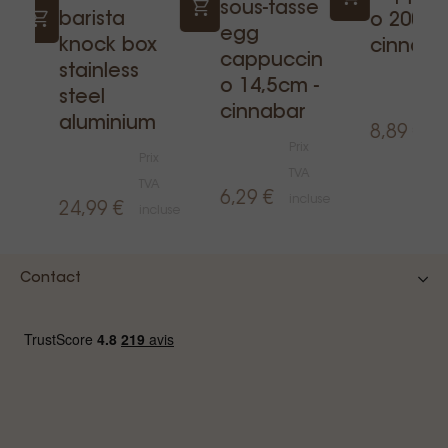
sous-tasse
barista
o 200ml 
egg
knock box
cinnaba
cappuccin
stainless
P
o 14,5cm -
steel
T
cinnabar
aluminium
8,89 €
i
Prix
Prix
luse
TVA
TVA
6,29 €
incluse
24,99 €
incluse
Contact