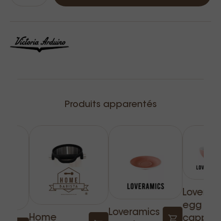
Produits apparentés
Loveram
egg tas
Loveramics
Home
cappuc