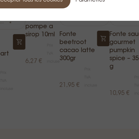
ccepter tous les cookies
Paramètres
Fonte
pompe a
Fonte
Fonte sa
sirop 10ml
beetroot
gourmet
Prix
cacao latte
pumpkin
art
TVA
300gr
spice – 3
6,27 €
incluse
g
Prix
Prix
TVA
Pri
TVA
21,95 €
incluse
TV
incluse
10,95 €
in