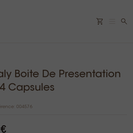
aly Boite De Presentation
24 Capsules
érence: 004576
 €