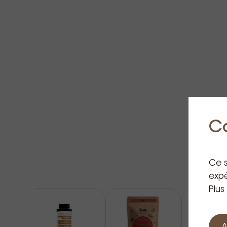
C
Ce s
expé
Plus