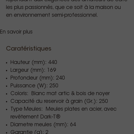
les plus passionnés, que ce soit à la maison ou
en environnement semi-professionnel.
En savoir plus
Caratéristiques
Type de mesure des doses: En
secondes
Hauteur (mm): 440
Dagelijkse
Jusqu’à 1 kg de café
Largeur (mm): 169
par jour
capaciteit:
Profondeur (mm): 240
Puissance (W): 250
Type d'utilisation: Pour la maison
Coloris: Blanc mat artic & bois de noyer
Capacité du reservoir à grain (Gr.): 250
Type Meules: Meules plates en acier, avec
revêtement Dark-T®
Diametre meules (mm): 64
Garantie (a): 2