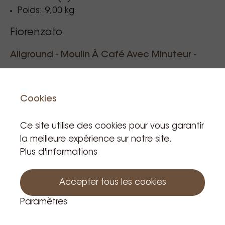
Poids: 9,00 kg
Fiorenzato
Allground - Moulin À Café Avec Minuteur -
Blanc Artic Mat & Bois De Noyer 230V
Cookies
Code de Référence: MA0901
Ce site utilise des cookies pour vous garantir
la meilleure expérience sur notre site.
925,95 €
Plus d'informations
TVA incluse
Accepter tous les cookies
Produit en stock: 1
Paramètres
Au panier