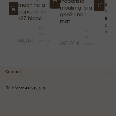
Probarista
Asc
machine a
moulin g-iota
mac
capsule iris
gen2 - noir
aby
espr
s27 blanc
mat
dre
Prix
Prix
remo
TVA
TVA
68,75 €
ix
incluse
390,00 €
incluse
VA
1 05
ncluse
Contact