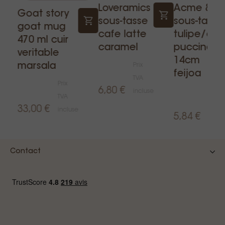
Loveramics
Acme & c
Goat story
sous-tasse
sous-tasse
goat mug
cafe latte
tulipe/ca
470 ml cuir
caramel
puccino
veritable
14cm
marsala
Prix
feijoa
TVA
Prix
6,80 €
incluse
Prix
TVA
TVA
33,00 €
incluse
5,84 €
inclu
Contact