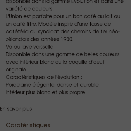
disponible dans la gamme Evolution et dans une
variété de couleurs.
L'Union est parfaite pour un bon café au lait ou
un café filtre. Modèle inspiré d'une tasse de
cafétéria du syndicat des chemins de fer néo-
zélandais des années 1930.
Va au lave-vaisselle
Disponible dans une gamme de belles couleurs
avec intérieur blanc ou la coquille d'oeuf
originale.
Caractéristiques de l'évolution :
Porcelaine élégante, dense et durable
Intérieur plus blanc et plus propre
En savoir plus
Acme & Co conçoit des tasses à café robustes et
belles pour le marché du café de spécialité.
Acme & Co s'est établi comme leader du marché
Caratéristiques
dans le domaine des spécialités de café. Le