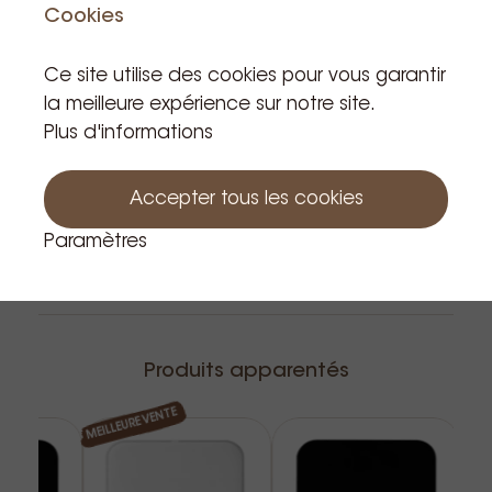
TVA incluse
Cookies
Produit en stock: 21
Ce site utilise des cookies pour vous garantir
la meilleure expérience sur notre site.
Au panier
Plus d'informations
Accepter tous les cookies
Paramètres
Produits apparentés
MEILLEURE VENTE
MEIL