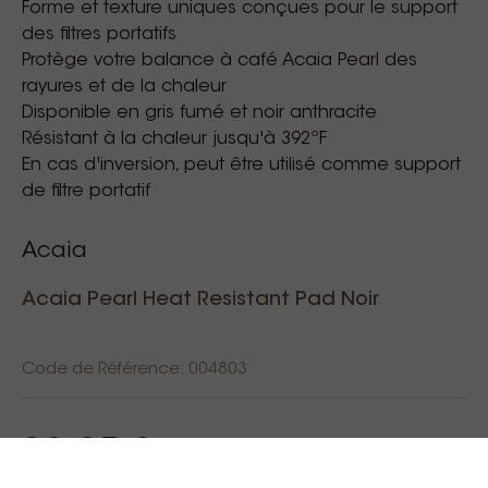
Forme et texture uniques conçues pour le support
des filtres portatifs
Protège votre balance à café Acaia Pearl des
rayures et de la chaleur
Disponible en gris fumé et noir anthracite
Résistant à la chaleur jusqu'à 392ºF
En cas d'inversion, peut être utilisé comme support
de filtre portatif
Acaia
Acaia Pearl Heat Resistant Pad Noir
Code de Référence: 004803
30,25 €