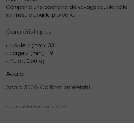
Comprend une pochette de voyage souple faite
sur mesure pour la protection
Caratéristiques
Hauteur (mm): 33
Largeur (mm): 49
Poids: 0,50 kg
Acaia
Acaia 500G Calibration Weight
Code de Référence: 004797
45,00 €