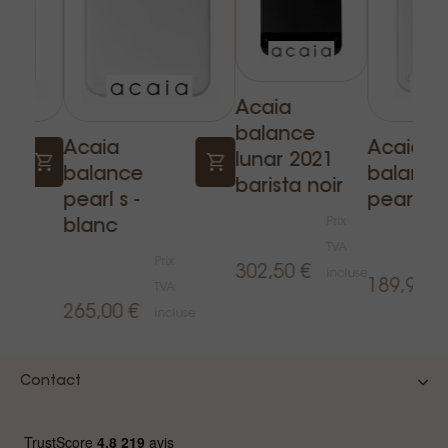
Acaia
balance
Acaia
Acaia
lunar 2021
balance
balance
barista noir
c
pearl s -
pearl bl
Prix
blanc
x
TVA
A
Prix
302,50 €
incluse
189,99 €
luse
TVA
265,00 €
incluse
Contact