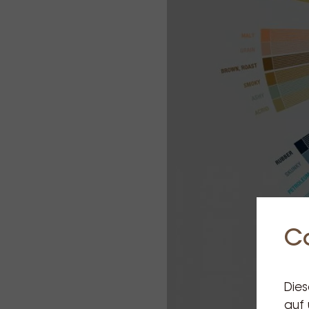
C
Dies
auf 