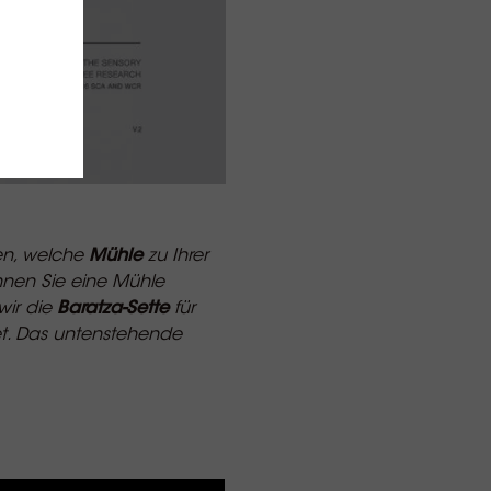
fen, welche
Mühle
zu Ihrer
nnen Sie eine Mühle
wir die
Baratza-Sette
für
net. Das untenstehende