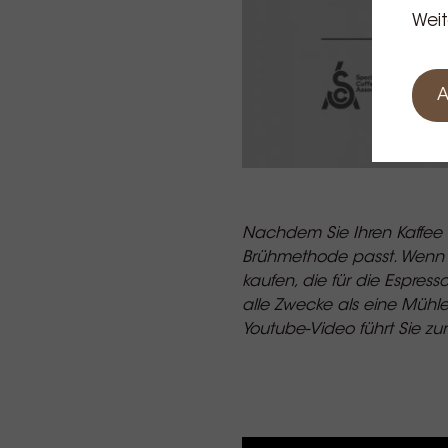
Weit
A
Nachdem Sie Ihren Kaffee 
Brühmethode passt. Wenn I
kaufen, die für die Espre
alle Zwecke als eine Mühle
Youtube-Video führt Sie zur