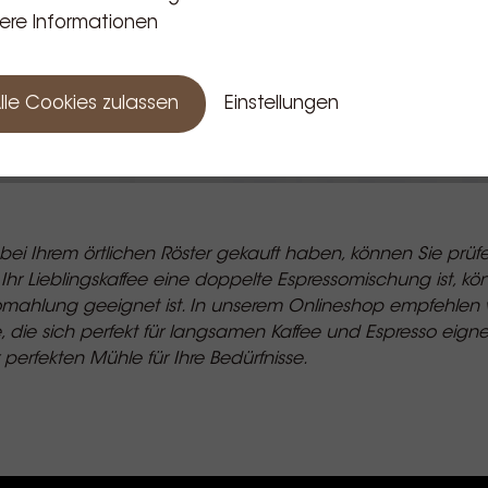
ere Informationen
lle Cookies zulassen
Einstellungen
bei Ihrem örtlichen Röster gekauft haben, können Sie prü
hr Lieblingskaffee eine doppelte Espressomischung ist, kö
ssomahlung geeignet ist. In unserem Onlineshop empfehlen 
, die sich perfekt für langsamen Kaffee und Espresso eig
 perfekten Mühle für Ihre Bedürfnisse.