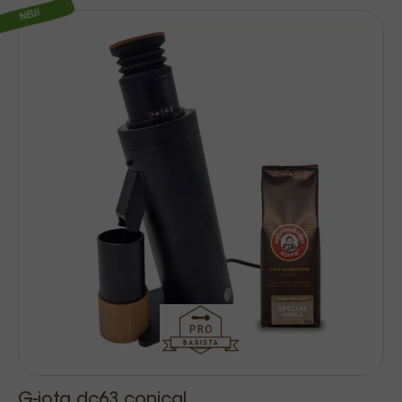
NEU!
G-iota dc63 conical