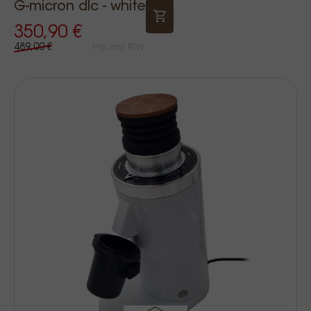
G-micron dlc - white
350,90 €
489,00 €
Prijs Incl. BTW