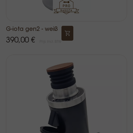
G-iota gen2 - weiß
390,00 €
Prijs Incl. BTW