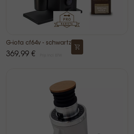
G-iota cf64v - schwartz
369,99 €
Prijs Incl. BTW