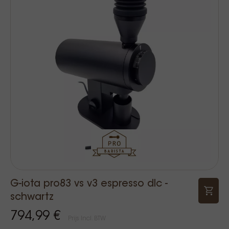
G-iota pro83 vs v3 espresso dlc -
schwartz
794,99 €
Prijs Incl. BTW