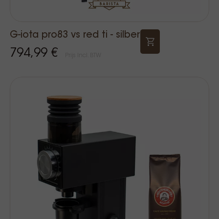
G-iota pro83 vs red ti - silber
794,99 €
Prijs Incl. BTW