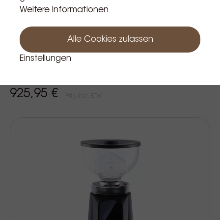
Weitere Informationen
Alle Cookies zulassen
Einstellungen
Allground - timer kaffemühle - artic
weiss matt & walnussholz 230v
925,95 €
Prijs Incl. BTW