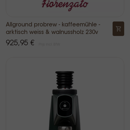
Allground probrew - kaffeemühle -
arktisch weiss & walnussholz 230v
925,95 €
Prijs Incl. BTW