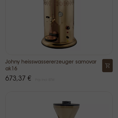
Johny heisswassererzeuger samovar
ak16
673,37 €
Prijs Incl. BTW