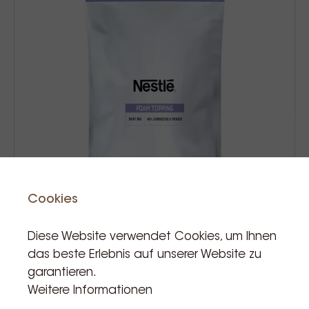
Cookies
Diese Website verwendet Cookies, um Ihnen
das beste Erlebnis auf unserer Website zu
Nestle instant foam topping 1kg
garantieren.
Weitere Informationen
13,15 €
Prijs Incl. BTW