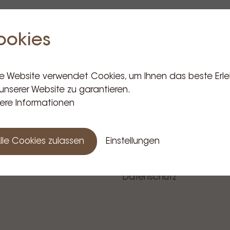
ookies
e Informationen
Kundenbetreuung
e Website verwendet Cookies, um Ihnen das beste Erle
unserer Website zu garantieren.
n
Präsentation
ere Informationen
GIUM)
Bestellung
OPE)
Bezahlung
Lieferung & Abholung
lle Cookies zulassen
Einstellungen
Service & Rückgabe
Allgemeine Verkaufsbed
Datenschutz