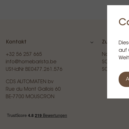
C
Kontakt
Zusätzlich
Dies
auf 
+32 56 257 665
Nachrichte
Weit
info@homebarista.be
SCAE (BEL
USt-IdNr BE0477.261.576
SCAE (EUR
A
CDS AUTOMATEN bv
Rue du Mont Gallois 60
BE-7700 MOUSCRON