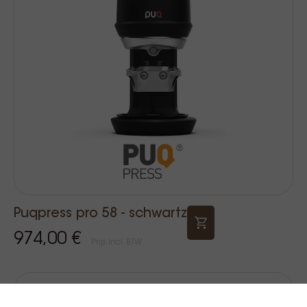
Puqpress pro 58 - schwartz
974,00 €
Prijs Incl. BTW