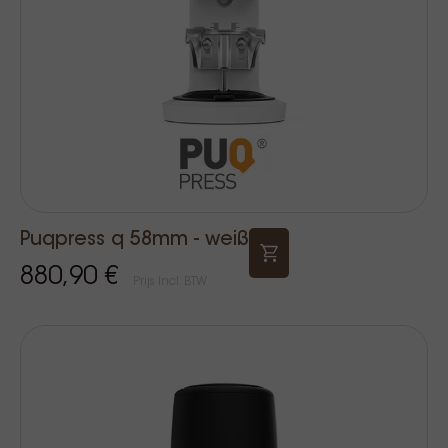
Puqpress q 58mm - weiß
880,90 €
Prijs Incl. BTW