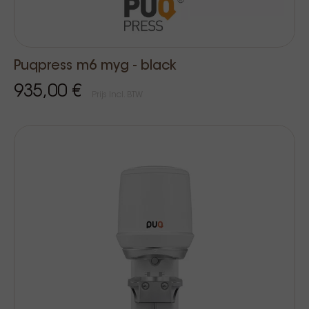
Puqpress m6 myg - black
935,00 €
Prijs Incl. BTW