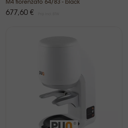
M4 fiorenzato 64/83 - black
677,60 €
Prijs Incl. BTW