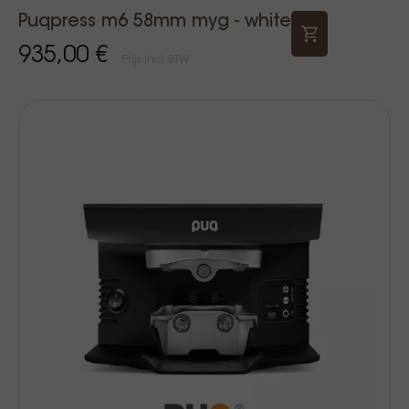
Puqpress m6 58mm myg - white
935,00 €
Prijs Incl. BTW