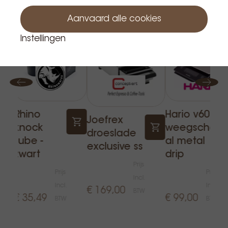
Gerelateerde producten
Aanvaard alle cookies
Instellingen
Rhino
Hario v60
Joefrex
knock
weegscha
droeslade
tube -
al metal
exclusive ss
zwart
drip
Prijs
Prijs
Prijs
Incl.
Incl.
Incl.
€ 169,00
BTW
€ 35,49
€ 99,00
BTW
BTW