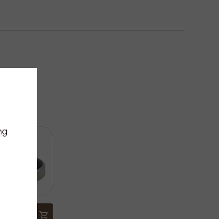
ng
lman