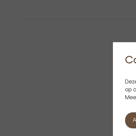
C
Deze
op o
Meer
A