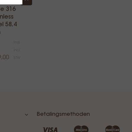
ista
e 316
inless
el 58,4
m
Prijs
Incl.
9,00
BTW
Betalingsmethoden