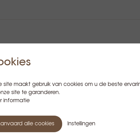
Gerelateerde producten
ookies
 site maakt gebruik van cookies om u de beste ervari
nze site te garanderen.
 informatie
anvaard alle cookies
Instellingen
Pullman
barista big
Pullman
Pul
Pullman