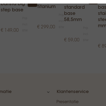
step
nexus
bar
barista big
titanium
standard
bas
step base
base
sta
Prijs
Prijs
58,5mm
ste
Incl.
Incl.
m
€ 299,00
BTW
Prijs
€ 149,00
BTW
Incl.
€ 59,00
BTW
€ 8
rmatie
Klantenservice
Presentatie