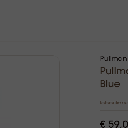
Pullman
Pullm
Blue
Referentie c
€ 59,