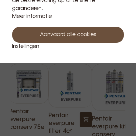
de beste ervaring op onze site te
garanderen.
Meer informatie
Aanvaard alle cookies
Instellingen
Gerelateerde producten
Pentair
Pentair
Pentair
everpure
everpure
everpure kit
conserv 75e
filter 4c²
conserv